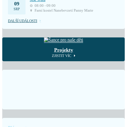
09
08:00 - 09:00
SRP
Farní kostel Nanebevzetí Panny Marie
DALŠÍ UDÁLOSTI
Projekty
ZJISTIT VÍC