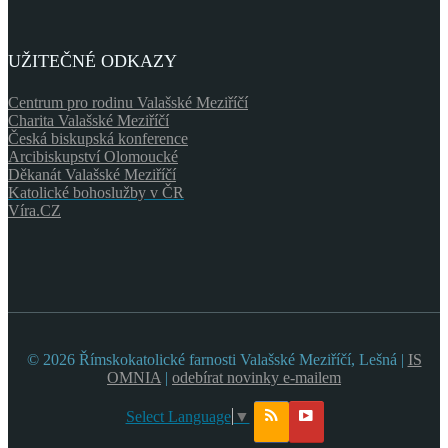
UŽITEČNÉ ODKAZY
Centrum pro rodinu Valašské Meziříčí
Charita Valašské Meziříčí
Česká biskupská konference
Arcibiskupství Olomoucké
Děkanát Valašské Meziříčí
Katolické bohoslužby v ČR
Víra.CZ
© 2026 Římskokatolické farnosti Valašské Meziříčí, Lešná |
IS
OMNIA
|
odebírat novinky e-mailem
Select Language
▼