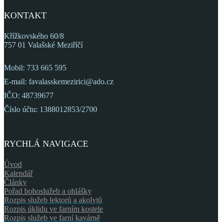
KONTAKT
Křížkovského 60/8
757 01 Valašské Meziříčí
Mobil: 733 665 595
E-mail: favalasskemezirici@ado.cz
IČO: 48739677
Číslo účtu: 1388012853/2700
RYCHLÁ NAVIGACE
Úvod
Kalendář
Články
Pořad bohoslužeb a ohlášky
Rozpis služeb lektorů a akolytů
Rozpis úklidu ve farním kostele
Rozpis služeb ve farní kavárně