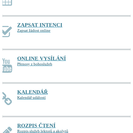
ZAPSAT INTENCI
Zapsat žádost online
ONLINE VYSÍLÁNÍ
Přenosy z bohoslužeb
KALENDÁŘ
Kalendář událostí
ROZPIS ČTENÍ
Rozpis služeb lektorů a akolytů