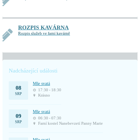
ROZPIS KAVÁRNA
Rozpis služeb ve farní kavárně
Nadcházející události
Mše svatá
08
17:30 - 18:30
SRP
Krásno
Mše svatá
09
06:30 - 07:30
SRP
Farní kostel Nanebevzetí Panny Marie
Mše svatá