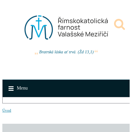
Bratrská láska ať trvá. (Žd 13,1)
Menu
Úvod