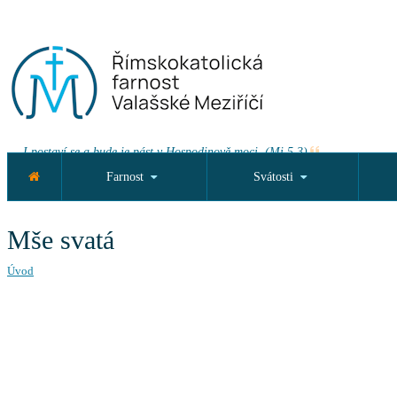
I postaví se a bude je pást v Hospodinově moci. (Mi 5,3)
Farnost
Svátosti
Mše svatá
Úvod