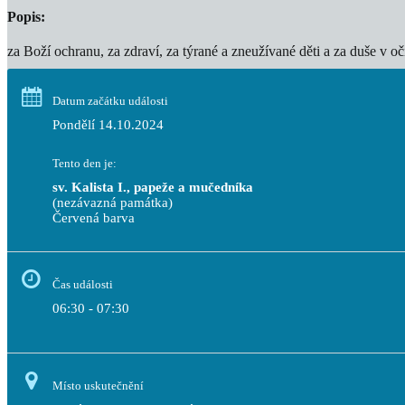
Popis:
za Boží ochranu, za zdraví, za týrané a zneužívané děti a za duše v oči
Datum začátku události
Pondělí 14.10.2024
Tento den je:
sv. Kalista I., papeže a mučedníka
(nezávazná památka)
Červená barva                                                                           
Čas události
06:30 - 07:30
Místo uskutečnění