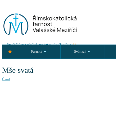
Nepřidáš se k většině, páchá-li zlo. (Ex 23,2)
Farnost
Svátosti
Mše svatá
Úvod