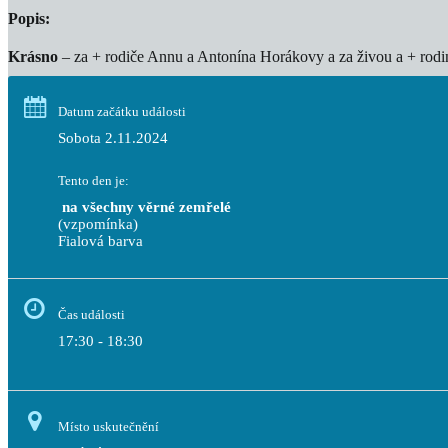
Popis:
Krásno
– za + rodiče Annu a Antonína Horákovy a za živou a + rodin
Datum začátku události
Sobota 2.11.2024
Tento den je:
 na všechny věrné zemřelé
(vzpomínka)
Fialová barva                                                                             
Čas události
17:30 - 18:30
Místo uskutečnění