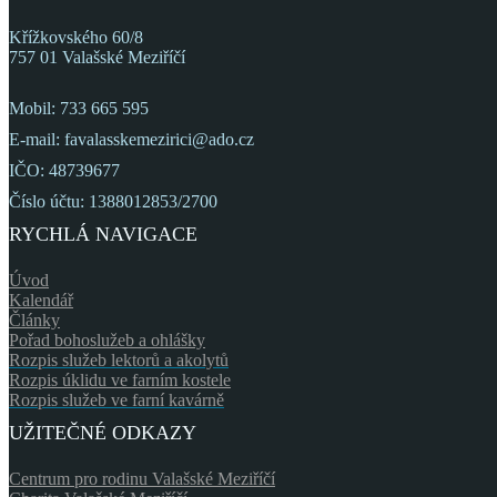
Křížkovského 60/8
757 01 Valašské Meziříčí
Mobil: 733 665 595
E-mail: favalasskemezirici@ado.cz
IČO: 48739677
Číslo účtu: 1388012853/2700
RYCHLÁ NAVIGACE
Úvod
Kalendář
Články
Pořad bohoslužeb a ohlášky
Rozpis služeb lektorů a akolytů
Rozpis úklidu ve farním kostele
Rozpis služeb ve farní kavárně
UŽITEČNÉ ODKAZY
Centrum pro rodinu Valašské Meziříčí