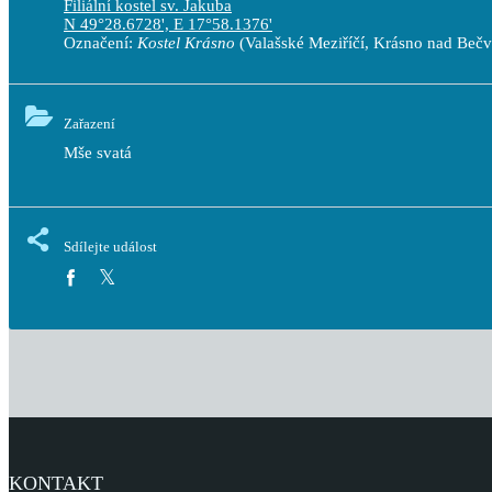
Filiální kostel sv. Jakuba
N 49°28.6728', E 17°58.1376'
Označení:
Kostel Krásno
(Valašské Meziříčí, Krásno nad Beč
Zařazení
Mše svatá
Sdílejte událost
KONTAKT