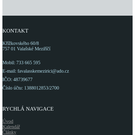
KONTAKT
Křížkovského 60/8
757 01 Valašské Meziříčí
Mobil: 733 665 595
E-mail: favalasskemezirici@ado.cz
IČO: 48739677
Číslo účtu: 1388012853/2700
RYCHLÁ NAVIGACE
Úvod
Kalendář
Články