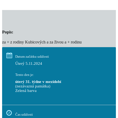
Popis:
za + z rodiny Kubicových a za živou a + rodinu
Datum začátku události
Úterý 5.11.2024
Tento den je:
úterý 31. týdne v mezidobí
(nezávazná památka)
Zelená barva                                                                        
Čas události