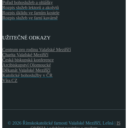
Pořad bohoslužeb a ohlášky
Rozpis služeb lektorů a akolytů
Rozpis úklidu ve farním kostele
Rozpis služeb ve farní kavárně
UŽITEČNÉ ODKAZY
Centrum pro rodinu Valašské Meziříčí
Charita Valašské Meziříčí
Česká biskupská konference
Arcibiskupství Olomoucké
Děkanát Valašské Meziříčí
Katolické bohoslužby v ČR
Víra.CZ
© 2026 Římskokatolické farnosti Valašské Meziříčí, Lešná |
IS