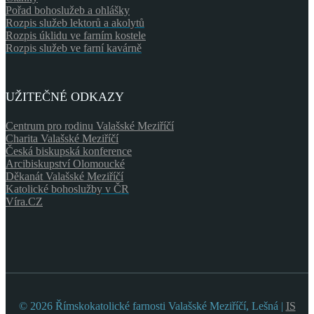
Pořad bohoslužeb a ohlášky
Rozpis služeb lektorů a akolytů
Rozpis úklidu ve farním kostele
Rozpis služeb ve farní kavárně
UŽITEČNÉ ODKAZY
Centrum pro rodinu Valašské Meziříčí
Charita Valašské Meziříčí
Česká biskupská konference
Arcibiskupství Olomoucké
Děkanát Valašské Meziříčí
Katolické bohoslužby v ČR
Víra.CZ
© 2026 Římskokatolické farnosti Valašské Meziříčí, Lešná |
IS