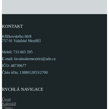
KONTAKT
Křížkovského 60/8
757 01 Valašské Meziříčí
Mobil: 733 665 595
E-mail: favalasskemezirici@ado.cz
IČO: 48739677
Číslo účtu: 1388012853/2700
RYCHLÁ NAVIGACE
Úvod
Kalendář
Články