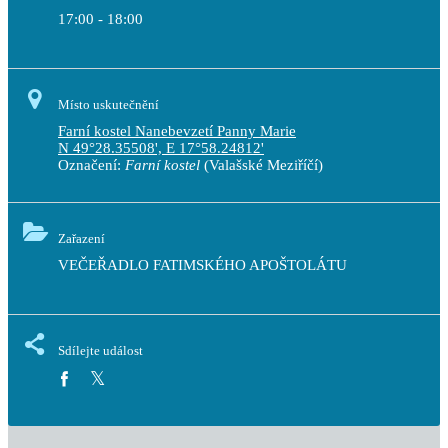
17:00 - 18:00
Místo uskutečnění
Farní kostel Nanebevzetí Panny Marie
N 49°28.35508', E 17°58.24812'
Označení:
Farní kostel
(Valašské Meziříčí)
Zařazení
VEČEŘADLO FATIMSKÉHO APOŠTOLÁTU
Sdílejte událost