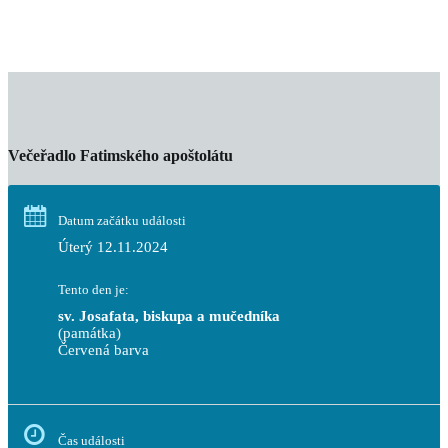
Večeřadlo Fatimského apoštolátu
Datum začátku události
Úterý 12.11.2024
Tento den je:
sv. Josafata, biskupa a mučedníka
(památka)
Červená barva                                                                     
Čas události