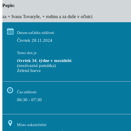
Popis:
za + Ivana Tovaryše, + rodinu a za duše v očistci
Datum začátku události
Čtvrtek 28.11.2024
Tento den je:
čtvrtek 34. týdne v mezidobí
(nezávazná památka)
Zelená barva                                                                              
Čas události
06:30 - 07:30
Místo uskutečnění