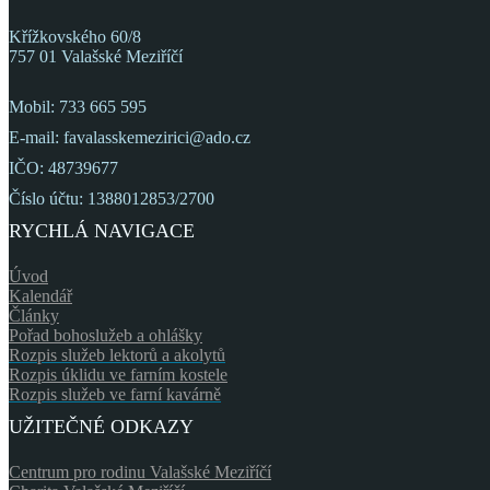
Křížkovského 60/8
757 01 Valašské Meziříčí
Mobil: 733 665 595
E-mail: favalasskemezirici@ado.cz
IČO: 48739677
Číslo účtu: 1388012853/2700
RYCHLÁ NAVIGACE
Úvod
Kalendář
Články
Pořad bohoslužeb a ohlášky
Rozpis služeb lektorů a akolytů
Rozpis úklidu ve farním kostele
Rozpis služeb ve farní kavárně
UŽITEČNÉ ODKAZY
Centrum pro rodinu Valašské Meziříčí