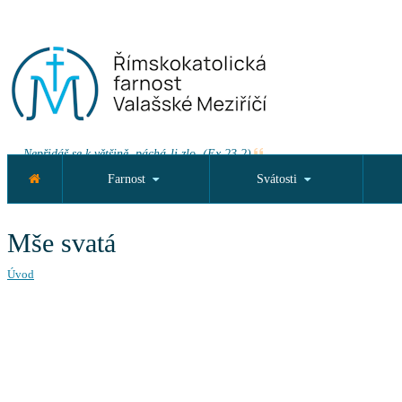
Nepřidáš se k většině, páchá-li zlo. (Ex 23,2)
Farnost
Svátosti
Mše svatá
Úvod