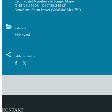
Farní kostel Nanebevzetí Panny Marie
N 49°28.35508', E 17°58.24812'
Označení:
Farní kostel
(Valašské Meziříčí)
Zařazení
Mše svatá
Sdílejte událost
KONTAKT