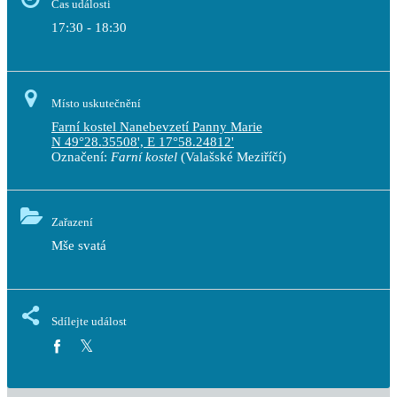
Čas události
17:30 - 18:30
Místo uskutečnění
Farní kostel Nanebevzetí Panny Marie
N 49°28.35508', E 17°58.24812'
Označení:
Farní kostel
(Valašské Meziříčí)
Zařazení
Mše svatá
Sdílejte událost