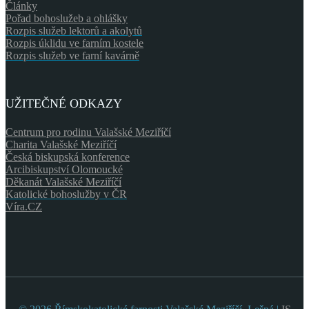
Články
Pořad bohoslužeb a ohlášky
Rozpis služeb lektorů a akolytů
Rozpis úklidu ve farním kostele
Rozpis služeb ve farní kavárně
UŽITEČNÉ ODKAZY
Centrum pro rodinu Valašské Meziříčí
Charita Valašské Meziříčí
Česká biskupská konference
Arcibiskupství Olomoucké
Děkanát Valašské Meziříčí
Katolické bohoslužby v ČR
Víra.CZ