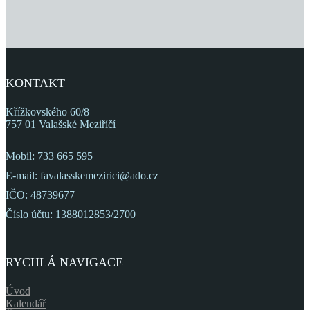
KONTAKT
Křížkovského 60/8
757 01 Valašské Meziříčí
Mobil: 733 665 595
E-mail: favalasskemezirici@ado.cz
IČO: 48739677
Číslo účtu: 1388012853/2700
RYCHLÁ NAVIGACE
Úvod
Kalendář