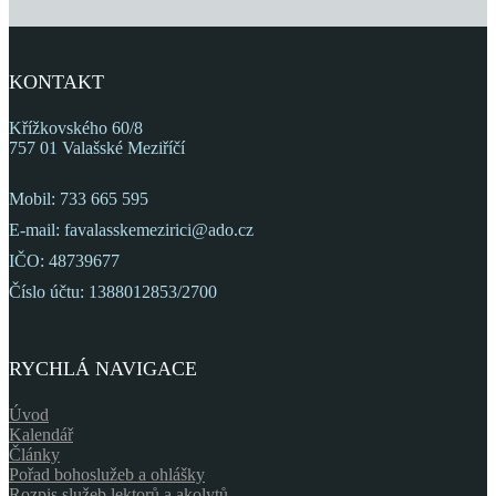
KONTAKT
Křížkovského 60/8
757 01 Valašské Meziříčí
Mobil: 733 665 595
E-mail: favalasskemezirici@ado.cz
IČO: 48739677
Číslo účtu: 1388012853/2700
RYCHLÁ NAVIGACE
Úvod
Kalendář
Články
Pořad bohoslužeb a ohlášky
Rozpis služeb lektorů a akolytů