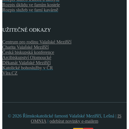
Rozpis úklidu ve farním kostele
Rozpis služeb ve farní kavárně
UŽITEČNÉ ODKAZY
Centrum pro rodinu Valašské Meziříčí
Charita Valašské Meziříčí
Česká biskupská konference
Arcibiskupství Olomoucké
Děkanát Valašské Meziříčí
Katolické bohoslužby v ČR
Víra.CZ
© 2026 Římskokatolické farnosti Valašské Meziříčí, Lešná |
IS
OMNIA
|
odebírat novinky e-mailem