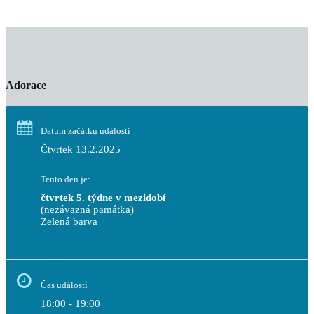
Adorace
Datum začátku události
Čtvrtek 13.2.2025
Tento den je:
čtvrtek 5. týdne v mezidobí
(nezávazná památka)
Zelená barva                                                                        
Čas události
18:00 - 19:00