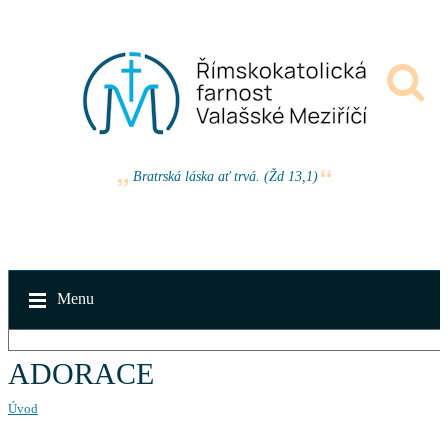
Bratrská láska ať trvá. (Žd 13,1)
Menu
ADORACE
Úvod