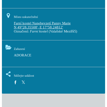
Místo uskutečnění
Farní kostel Nanebevzetí Panny Marie
N 49°28.35508', E 17°58.24812'
Označení:
Farní kostel
(Valašské Meziříčí)
Zařazení
ADORACE
Sdílejte událost