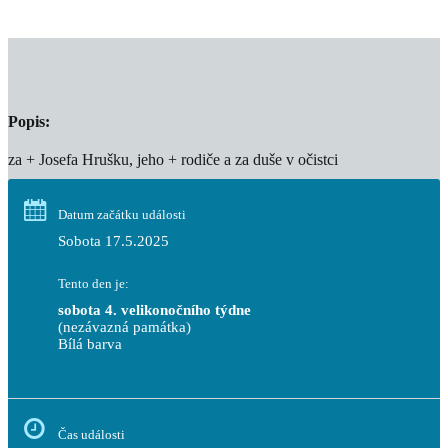
Popis:
za + Josefa Hrušku, jeho + rodiče a za duše v očistci
Datum začátku události
Sobota 17.5.2025
Tento den je:
sobota 4. velikonočního týdne
(nezávazná památka)
Bílá barva                                                                            
Čas události