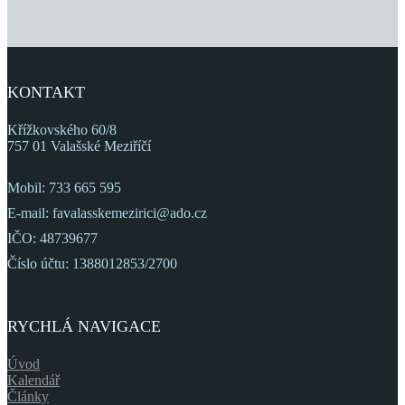
KONTAKT
Křížkovského 60/8
757 01 Valašské Meziříčí
Mobil: 733 665 595
E-mail: favalasskemezirici@ado.cz
IČO: 48739677
Číslo účtu: 1388012853/2700
RYCHLÁ NAVIGACE
Úvod
Kalendář
Články