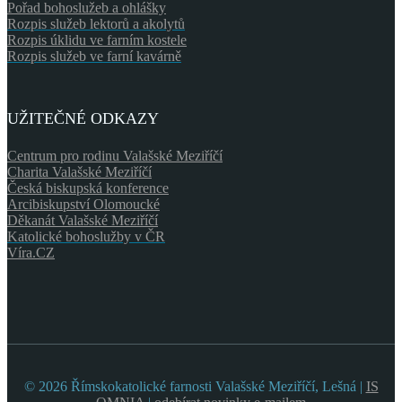
Pořad bohoslužeb a ohlášky
Rozpis služeb lektorů a akolytů
Rozpis úklidu ve farním kostele
Rozpis služeb ve farní kavárně
UŽITEČNÉ ODKAZY
Centrum pro rodinu Valašské Meziříčí
Charita Valašské Meziříčí
Česká biskupská konference
Arcibiskupství Olomoucké
Děkanát Valašské Meziříčí
Katolické bohoslužby v ČR
Víra.CZ
© 2026 Římskokatolické farnosti Valašské Meziříčí, Lešná |
IS