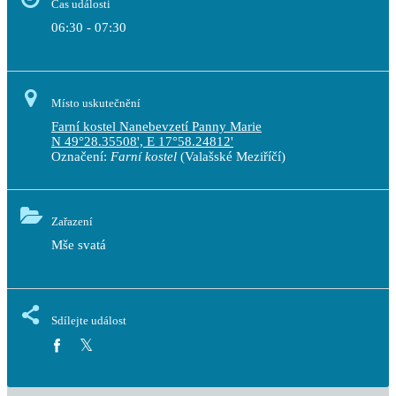
Čas události
06:30 - 07:30
Místo uskutečnění
Farní kostel Nanebevzetí Panny Marie
N 49°28.35508', E 17°58.24812'
Označení:
Farní kostel
(Valašské Meziříčí)
Zařazení
Mše svatá
Sdílejte událost