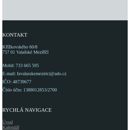
KONTAKT
Křížkovského 60/8
757 01 Valašské Meziříčí
Mobil: 733 665 595
E-mail: favalasskemezirici@ado.cz
IČO: 48739677
Číslo účtu: 1388012853/2700
RYCHLÁ NAVIGACE
Úvod
Kalendář