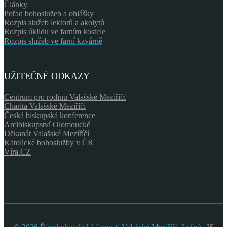
Články
Pořad bohoslužeb a ohlášky
Rozpis služeb lektorů a akolytů
Rozpis úklidu ve farním kostele
Rozpis služeb ve farní kavárně
UŽITEČNÉ ODKAZY
Centrum pro rodinu Valašské Meziříčí
Charita Valašské Meziříčí
Česká biskupská konference
Arcibiskupství Olomoucké
Děkanát Valašské Meziříčí
Katolické bohoslužby v ČR
Víra.CZ