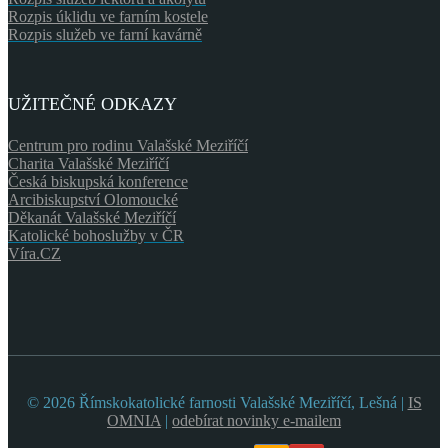
Rozpis úklidu ve farním kostele
Rozpis služeb ve farní kavárně
UŽITEČNÉ ODKAZY
Centrum pro rodinu Valašské Meziříčí
Charita Valašské Meziříčí
Česká biskupská konference
Arcibiskupství Olomoucké
Děkanát Valašské Meziříčí
Katolické bohoslužby v ČR
Víra.CZ
© 2026 Římskokatolické farnosti Valašské Meziříčí, Lešná |
IS
OMNIA
|
odebírat novinky e-mailem