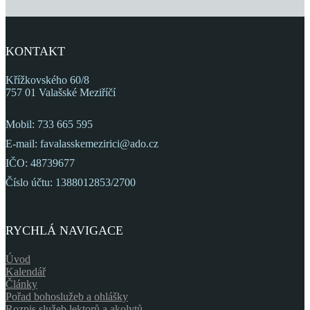
KONTAKT
Křížkovského 60/8
757 01 Valašské Meziříčí
Mobil: 733 665 595
E-mail: favalasskemezirici@ado.cz
IČO: 48739677
Číslo účtu: 1388012853/2700
RYCHLÁ NAVIGACE
Úvod
Kalendář
Články
Pořad bohoslužeb a ohlášky
Rozpis služeb lektorů a akolytů