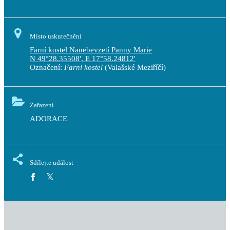
Místo uskutečnění
Farní kostel Nanebevzetí Panny Marie
N 49°28.35508', E 17°58.24812'
Označení:
Farní kostel
(Valašské Meziříčí)
Zařazení
ADORACE
Sdílejte událost