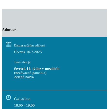
Adorace
Datum začátku události
Čtvrtek 10.7.2025
Tento den je:
čtvrtek 14. týdne v mezidobí
(nezávazná památka)
Zelená barva                                                                        
Čas události
18:00 - 19:00