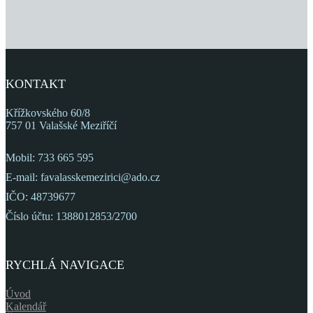
KONTAKT
Křížkovského 60/8
757 01 Valašské Meziříčí
Mobil: 733 665 595
E-mail: favalasskemezirici@ado.cz
IČO: 48739677
Číslo účtu: 1388012853/2700
RYCHLÁ NAVIGACE
Úvod
Kalendář