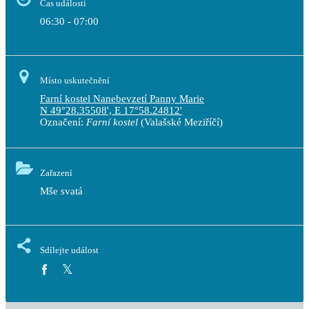
Čas události
06:30 - 07:00
Místo uskutečnění
Farní kostel Nanebevzetí Panny Marie
N 49°28.35508', E 17°58.24812'
Označení:
Farní kostel
(Valašské Meziříčí)
Zařazení
Mše svatá
Sdílejte událost