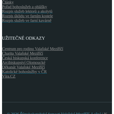
Články
Pořad bohoslužeb a ohlášky
Rozpis služeb lektorů a akolytů
Rozpis úklidu ve farním kostele
Rozpis služeb ve farní kavárně
UŽITEČNÉ ODKAZY
Centrum pro rodinu Valašské Meziříčí
Charita Valašské Meziříčí
Česká biskupská konference
Arcibiskupství Olomoucké
Děkanát Valašské Meziříčí
Katolické bohoslužby v ČR
Víra.CZ