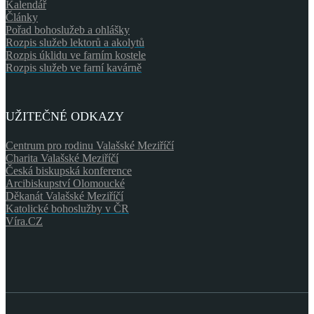
Kalendář
Články
Pořad bohoslužeb a ohlášky
Rozpis služeb lektorů a akolytů
Rozpis úklidu ve farním kostele
Rozpis služeb ve farní kavárně
UŽITEČNÉ ODKAZY
Centrum pro rodinu Valašské Meziříčí
Charita Valašské Meziříčí
Česká biskupská konference
Arcibiskupství Olomoucké
Děkanát Valašské Meziříčí
Katolické bohoslužby v ČR
Víra.CZ