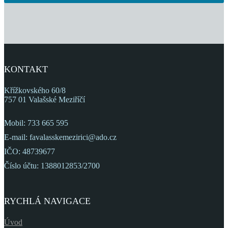
KONTAKT
Křížkovského 60/8
757 01 Valašské Meziříčí
Mobil: 733 665 595
E-mail: favalasskemezirici@ado.cz
IČO: 48739677
Číslo účtu: 1388012853/2700
RYCHLÁ NAVIGACE
Úvod