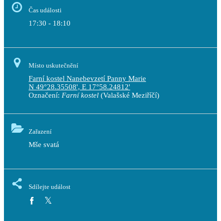
Čas události
17:30 - 18:10
Místo uskutečnění
Farní kostel Nanebevzetí Panny Marie
N 49°28.35508', E 17°58.24812'
Označení:
Farní kostel
(Valašské Meziříčí)
Zařazení
Mše svatá
Sdílejte událost