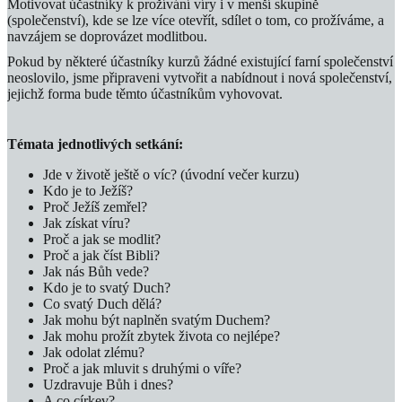
Motivovat účastníky k prožívání víry i v menší skupině
(společenství), kde se lze více otevřít, sdílet o tom, co prožíváme, a
navzájem se doprovázet modlitbou.
Pokud by některé účastníky kurzů žádné existující farní společenství
neoslovilo, jsme připraveni vytvořit a nabídnout i nová společenství,
jejichž forma bude těmto účastníkům vyhovovat.
Témata jednotlivých setkání:
Jde v životě ještě o víc? (úvodní večer kurzu)
Kdo je to Ježíš?
Proč Ježíš zemřel?
Jak získat víru?
Proč a jak se modlit?
Proč a jak číst Bibli?
Jak nás Bůh vede?
Kdo je to svatý Duch?
Co svatý Duch dělá?
Jak mohu být naplněn svatým Duchem?
Jak mohu prožít zbytek života co nejlépe?
Jak odolat zlému?
Proč a jak mluvit s druhými o víře?
Uzdravuje Bůh i dnes?
A co církev?