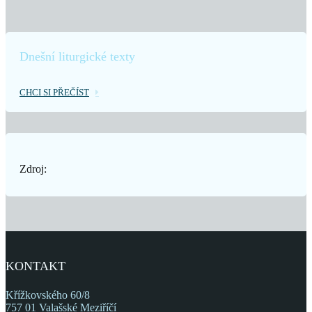
Dnešní liturgické texty
CHCI SI PŘEČÍST
Zdroj:
KONTAKT
Křížkovského 60/8
757 01 Valašské Meziříčí