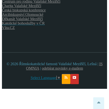
Centrum pro rodinu Valašské Meziříčí
Charita Valašské Meziříčí
Česká biskupská konference
Arcibiskupství Olomoucké
Děkanát Valašské Meziříčí
Katolické bohoslužby v ČR
Víra.CZ
© 2026 Římskokatolické farnosti Valašské Meziříčí, Lešná |
IS
OMNIA
|
odebírat novinky e-mailem
Select Language
▼