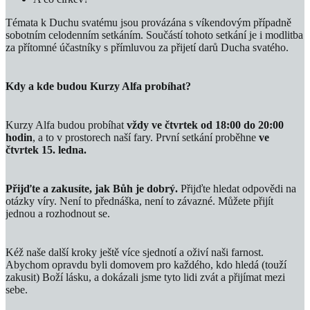
Témata k Duchu svatému jsou provázána s víkendovým případně
sobotním celodenním setkáním. Součástí tohoto setkání je i modlitba
za přítomné účastníky s přímluvou za přijetí darů Ducha svatého.
Kdy a kde budou Kurzy Alfa probíhat?
Kurzy Alfa budou probíhat
vždy ve čtvrtek od 18:00 do 20:00
hodin
, a to v prostorech naší fary. První setkání proběhne
ve
čtvrtek 15. ledna.
Přijďte a zakusíte, jak Bůh je dobrý.
Přijďte hledat odpovědi na
otázky víry. Není to přednáška, není to závazné. Můžete přijít
jednou a rozhodnout se.
Kéž naše další kroky ještě více sjednotí a oživí naši farnost.
Abychom opravdu byli domovem pro každého, kdo hledá (touží
zakusit) Boží lásku, a dokázali jsme tyto lidi zvát a přijímat mezi
sebe.