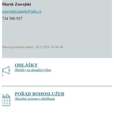
Marek Zawojski
zawojski.marek@ado.cz
734 506 937
Datum poslední změny: 19.5.2026 14:34:46
OHLÁŠKY
Ohlášky na aktuální týden
POŘAD BOHOSLUŽEB
Aktuální seznam s ohláškami