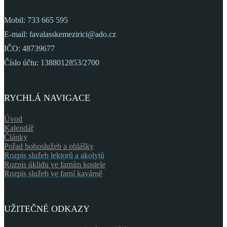
Mobil: 733 665 595
E-mail: favalasskemezirici@ado.cz
IČO: 48739677
Číslo účtu: 1388012853/2700
RYCHLÁ NAVIGACE
Úvod
Kalendář
Články
Pořad bohoslužeb a ohlášky
Rozpis služeb lektorů a akolytů
Rozpis úklidu ve farním kostele
Rozpis služeb ve farní kavárně
UŽITEČNÉ ODKAZY