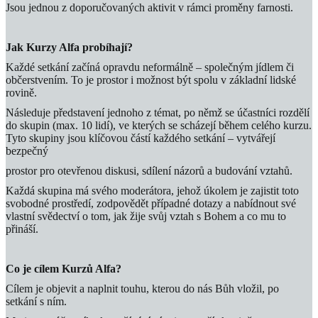
Jsou jednou z doporučovaných aktivit v rámci proměny farnosti.
Jak Kurzy Alfa probíhají?
Každé setkání začíná opravdu neformálně – společným jídlem či
občerstvením. To je prostor i možnost být spolu v základní lidské
rovině.
Následuje představení jednoho z témat, po němž se účastníci rozdělí
do skupin (max. 10 lidí), ve kterých se scházejí během celého kurzu.
Tyto skupiny jsou klíčovou částí každého setkání – vytvářejí
bezpečný
prostor pro otevřenou diskusi, sdílení názorů a budování vztahů.
Každá skupina má svého moderátora, jehož úkolem je zajistit toto
svobodné prostředí, zodpovědět případné dotazy a nabídnout své
vlastní svědectví o tom, jak žije svůj vztah s Bohem a co mu to
přináší.
Co je cílem Kurzů Alfa?
Cílem je objevit a naplnit touhu, kterou do nás Bůh vložil, po
setkání s ním.