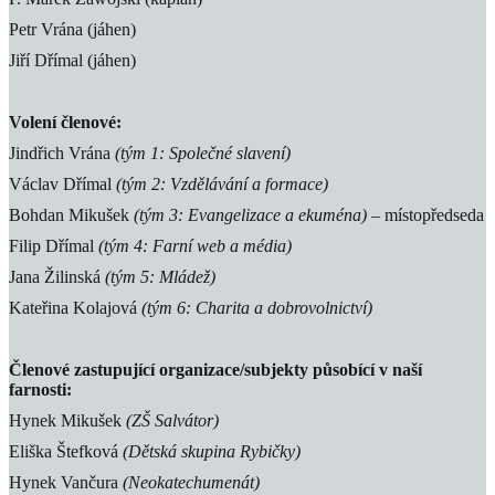
Petr Vrána (jáhen)
Jiří Dřímal (jáhen)
Volení členové:
Jindřich Vrána
(tým 1: Společné slavení)
Václav Dřímal
(tým 2: Vzdělávání a formace)
Bohdan Mikušek
(tým 3: Evangelizace a ekuména)
– místopředseda
Filip Dřímal
(tým 4: Farní web a média)
Jana Žilinská
(tým 5: Mládež)
Kateřina Kolajová
(tým 6: Charita a dobrovolnictví)
Členové zastupující organizace/subjekty působící v naší
farnosti:
Hynek Mikušek
(ZŠ Salvátor)
Eliška Štefková
(Dětská skupina Rybičky)
Hynek Vančura
(Neokatechumenát)