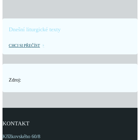
Dnešní liturgické texty
CHCI SI PŘEČÍST
Zdroj:
KONTAKT
Křížkovského 60/8