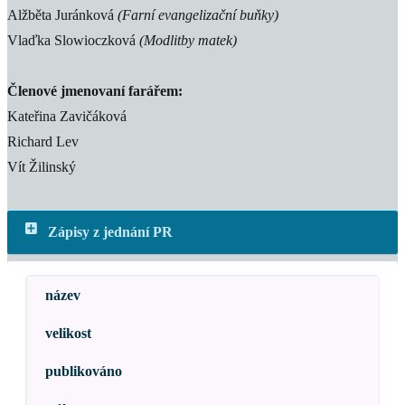
Alžběta Juránková
(Farní evangelizační buňky)
Vlaďka Slowioczková
(Modlitby matek)
Členové jmenovaní farářem:
Kateřina Zavičáková
Richard Lev
Vít Žilinský
Zápisy z jednání PR
název
velikost
publikováno