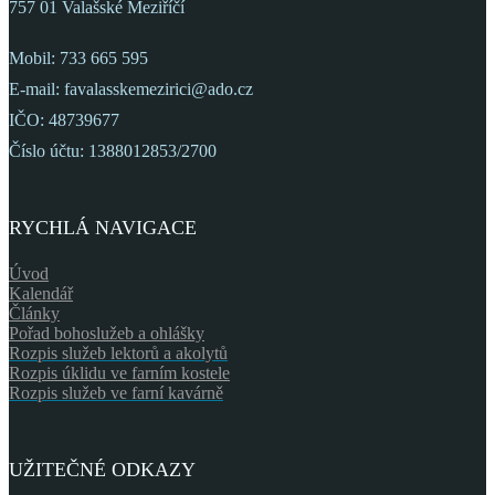
757 01 Valašské Meziříčí
Mobil: 733 665 595
E-mail: favalasskemezirici@ado.cz
IČO: 48739677
Číslo účtu: 1388012853/2700
RYCHLÁ NAVIGACE
Úvod
Kalendář
Články
Pořad bohoslužeb a ohlášky
Rozpis služeb lektorů a akolytů
Rozpis úklidu ve farním kostele
Rozpis služeb ve farní kavárně
UŽITEČNÉ ODKAZY