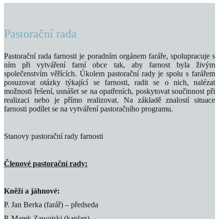
Pastorační rada
Pastorační rada farnosti je poradním orgánem faráře, spolupracuje s
ním při vytváření farní obce tak, aby farnost byla živým
společenstvím věřících. Úkolem pastorační rady je spolu s farářem
posuzovat otázky týkající se farnosti, radit se o nich, nalézat
možnosti řešení, usnášet se na opatřeních, poskytovat součinnost při
realizaci nebo je přímo realizovat. Na základě znalostí situace
farnosti podílet se na vytváření pastoračního programu.
Stanovy pastorační rady farnosti
Členové pastorační rady:
Kněží a jáhnové:
P. Jan Berka (farář) – předseda
P. Marek Zawojski (kaplan)