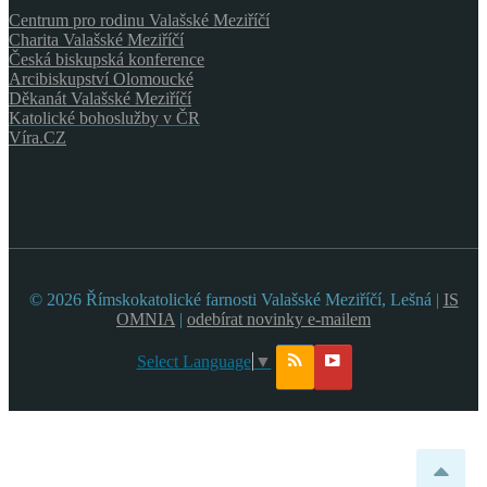
Centrum pro rodinu Valašské Meziříčí
Charita Valašské Meziříčí
Česká biskupská konference
Arcibiskupství Olomoucké
Děkanát Valašské Meziříčí
Katolické bohoslužby v ČR
Víra.CZ
© 2026 Římskokatolické farnosti Valašské Meziříčí, Lešná |
IS
OMNIA
|
odebírat novinky e-mailem
Select Language
▼